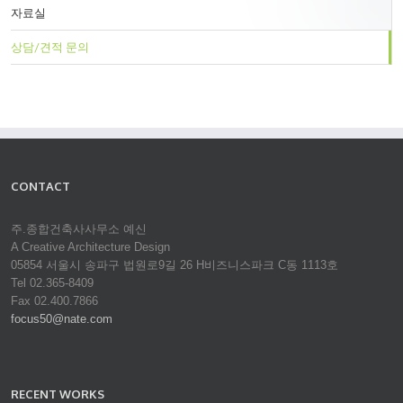
자료실
상담/견적 문의
CONTACT
주.종합건축사사무소 예신
A Creative Architecture Design
05854 서울시 송파구 법원로9길 26 H비즈니스파크 C동 1113호
Tel 02.365-8409
Fax 02.400.7866
focus50@nate.com
RECENT WORKS