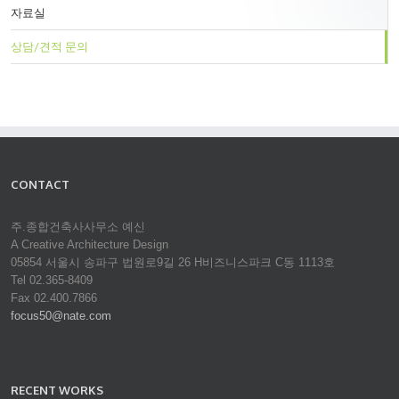
자료실
상담/견적 문의
CONTACT
주.종합건축사사무소 예신
A Creative Architecture Design
05854 서울시 송파구 법원로9길 26 H비즈니스파크 C동 1113호
Tel 02.365-8409
Fax 02.400.7866
focus50@nate.com
RECENT WORKS