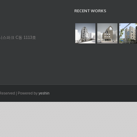
RECENT WORKS
니스파크 C동 1113호
s Reserved | Powered by
yeshin